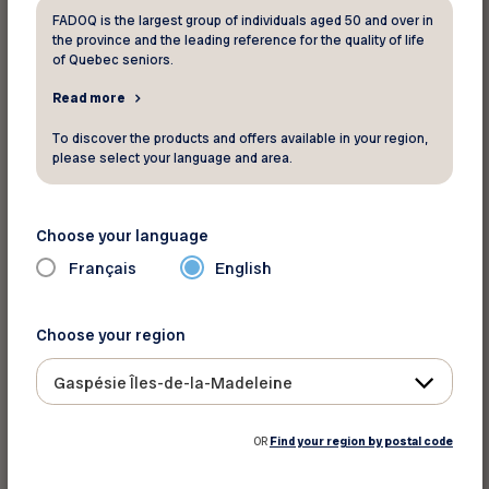
Votre assurance habitation s’en
FADOQ is the largest group of individuals aged 50 and over in
charge
the province and the leading reference for the quality of life
of Quebec seniors.
Tous les autres biens dont la destination
Read more
première n’est pas exclusive au véhicule assuré
To discover the products and offers available in your region,
sont couverts par votre assurance habitation.
please select your language and area.
Exemples : Téléphone cellulaire, ordinateur
portable ou tablette électronique, lecteur MP3
Choose your language
ou DVD, appareil photo, sac de golf, lunettes
Français
English
solaires, manteau, etc.
Choose your region
Vérifiez si vos protections sont
adéquates
Gaspésie Îles-de-la-Madeleine
Certaines limitations peuvent être spécifiées
OR
Find your region by postal code
dans votre contrat d’assurance. Vous devriez
vérifier si c’est le cas pour vous. Par exemple,