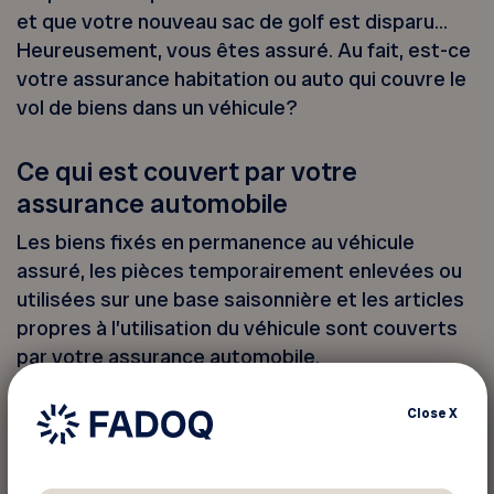
et que votre nouveau sac de golf est disparu…
Heureusement, vous êtes assuré. Au fait, est-ce
votre assurance habitation ou auto qui couvre le
vol de biens dans un véhicule?
Ce qui est couvert par votre
assurance automobile
Les biens fixés en permanence au véhicule
assuré, les pièces temporairement enlevées ou
utilisées sur une base saisonnière et les articles
propres à l’utilisation du véhicule sont couverts
par votre assurance automobile.
Close
X
Exemples : GPS, pneus d’hiver ou d’été,
extincteur, porte-ski, porte-bicyclette, etc.