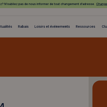
? N’oubliez pas de nous informer de tout changement d’adresse.
Change
tualités
Rabais
Loisirs et événements
Ressources
Cl
24