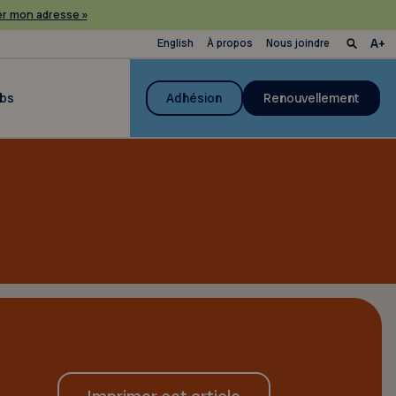
r mon adresse »
English
À propos
Nous joindre
ubs
Adhésion
Renouvellement