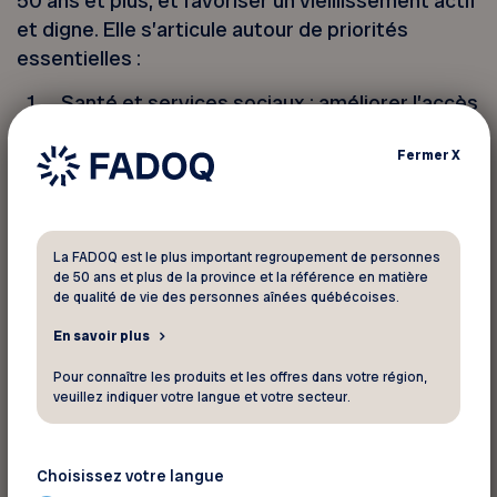
50 ans et plus, et favoriser un vieillissement actif
et digne. Elle s’articule autour de priorités
essentielles :
Santé et services sociaux : améliorer l’accès
aux soins et services de santé
Fermer
X
Loisirs et activités physiques : encourager
le vieillissement actif
Logement : vieillir chez soi, avec des options
accessibles
La FADOQ est le plus important regroupement de personnes
de 50 ans et plus de la province et la référence en matière
Finances et retraite : aider financièrement
de qualité de vie des personnes aînées québécoises.
les 50 ans et plus, prévenir pour mieux
En savoir plus
protéger
Pour connaître les produits et les offres dans votre région,
veuillez indiquer votre langue et votre secteur.
Par cette démarche, nous souhaitons interpeller
les partis politiques ainsi que les candidats et
candidates aux prochaines élections, et
Choisissez votre langue
contribuer à bâtir une société plus inclusive,