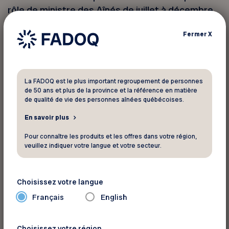
rôle de ministre des Aînés de juillet à décembre
2024.
Fermer
X
La FADOQ tient aussi à souligner la présence
d’une autre ancienne ministre des Aînés au sein
du cabinet du nouveau premier ministre Mark
La FADOQ est le plus important regroupement de personnes
Carney. En effet, Kamal Khera est maintenant
de 50 ans et plus de la province et la référence en matière
de qualité de vie des personnes aînées québécoises.
ministre de la Santé. Elle a été ministre des Aînés
d’octobre 2021 à juillet 2023.
En savoir plus
Pour connaître les produits et les offres dans votre région,
M. Carney a été assermenté comme premier
veuillez indiquer votre langue et votre secteur.
ministre vendredi dernier à la suite de la
démission de Justin Trudeau. Le cabinet qu’il a
Choisissez votre langue
formé pourrait être de courte durée puisque des
Français
English
élections pourraient être déclenchées dans un
avenir rapproché.
Choisissez votre région