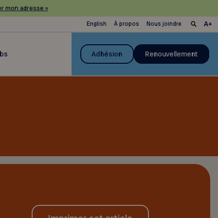
r mon adresse »
English
À propos
Nous joindre
ubs
Adhésion
Renouvellement