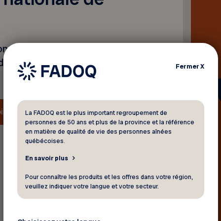
ns en vue de l’élaboration
à domicile, ce mémoire
Fermer
X
ire
La FADOQ est le plus important regroupement de
personnes de 50 ans et plus de la province et la référence
en matière de qualité de vie des personnes aînées
québécoises.
En savoir plus
Retour aux actualités
Pour connaître les produits et les offres dans votre région,
veuillez indiquer votre langue et votre secteur.