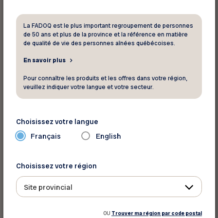
cristallin artificiel. La chirurgie de la cataracte est
considérée comme l’une des interventions les
La FADOQ est le plus important regroupement de personnes
plus sécuritaires.
de 50 ans et plus de la province et la référence en matière
de qualité de vie des personnes aînées québécoises.
« Il est possible de corriger d’autres
En savoir plus
problèmes de vision au cours d’une
Pour connaître les produits et les offres dans votre région,
veuillez indiquer votre langue et votre secteur.
chirurgie de la cataracte »
Choisissez votre langue
En plus de vous envoyer consulter des
spécialistes secondaires comme des
Français
English
ophtalmologistes pour faire traiter des maladies
systémiques ou subir une chirurgie de l’oeil au
Choisissez votre région
besoin, votre docteur en optométrie prend aussi
en charge, conjointement avec les
Site provincial
ophtalmologistes, le traitement des maladies
oculaires et les soins aux patients, avant et
OU
Trouver ma région par code postal