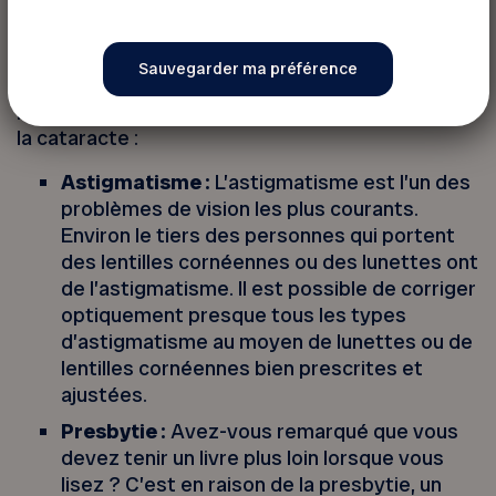
après la chirurgie.
Par ailleurs, il est possible de corriger d’autres
problèmes de vision au cours d’une chirurgie de
la cataracte :
Astigmatisme :
L’astigmatisme est l’un des
problèmes de vision les plus courants.
Environ le tiers des personnes qui portent
des lentilles cornéennes ou des lunettes ont
de l’astigmatisme. Il est possible de corriger
optiquement presque tous les types
d’astigmatisme au moyen de lunettes ou de
lentilles cornéennes bien prescrites et
ajustées.
Presbytie :
Avez-vous remarqué que vous
devez tenir un livre plus loin lorsque vous
lisez ? C’est en raison de la presbytie, un