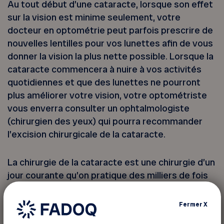
Au tout début d’une cataracte, lorsque son effet
sur la vision est minime seulement, votre
docteur en optométrie peut parfois prescrire de
nouvelles lentilles pour vos lunettes afin de vous
donner la vision la plus nette possible. Lorsque la
cataracte commencera à nuire à vos activités
quotidiennes et que des lunettes ne pourront
plus améliorer votre vision, votre optométriste
vous enverra consulter un ophtalmologiste
(chirurgien des yeux) qui pourra recommander
l’excision chirurgicale de la cataracte.
La chirurgie de la cataracte est une chirurgie d’un
jour courante qu’on pratique des milliers de fois
tous les jours dans le monde. En pratiquant une
incision minuscule, votre ophtalmologiste
Fermer
X
remplacera votre cristallin existant par un