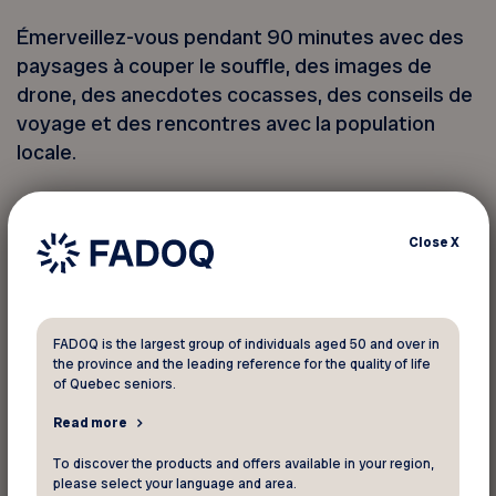
Émerveillez-vous pendant 90 minutes avec des
paysages à couper le souffle, des images de
drone, des anecdotes cocasses, des conseils de
voyage et des rencontres avec la population
locale.
Économisez avec notre tarif dégressif
préférentiel aux membres FADOQ :
Close
X
Films réguliers
1 à 4 films : 6,79 $ par film
FADOQ is the largest group of individuals aged 50 and over in
the province and the leading reference for the quality of life
5 à 8 films : 5,43 $ par film
of Quebec seniors.
9 films et plus : 4,75 $ par film
Read more
Nouveautés
To discover the products and offers available in your region,
please select your language and area.