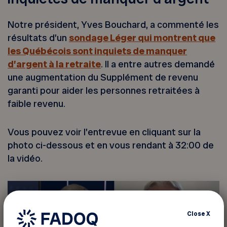
Notre président, Yves Bouchard, a commenté les
résultats d’un
sondage Léger qui montrent que
les Québécois sont inquiets de manquer
d’argent à la retraite
. Il a entre autres demandé
une augmentation du Supplément de revenu
garanti pour aider les personnes retraitées à
faible revenu.​
Vous pouvez voir l’entrevue en cliquant sur la
photo ci-dessous et en vous rendant à 32:00 de
la vidéo.
Close
X