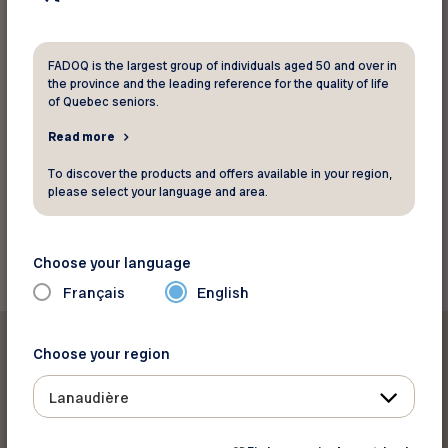
FADOQ is the largest group of individuals aged 50 and over in
the province and the leading reference for the quality of life
of Quebec seniors.
Read more
Source: FADOQ
To discover the products and offers available in your region,
please select your language and area.
Back to news
Choose your language
Français
English
Choose your region
Lanaudière
Print this article