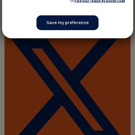
OR
Find your region by postal code
Share on :