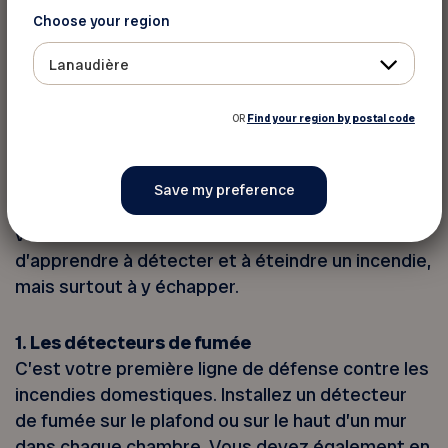
inflammable. Suspendez-les pour favoriser
Choose your region
l’évaporation du produit. Conservez vos chiffons
graisseux et serviettes imbibées d’huile dans
Lanaudière
une boîte en métal et ne les mettez jamais dans
la sécheuse.
OR
Find your region by postal code
Soyez bien préparé
Une bonne préparation peut aider à protéger
votre famille en cas d’incendie. Il est utile
d’apprendre à détecter et à éteindre un incendie,
mais surtout à y échapper.
1. Les détecteurs de fumée
C’est votre première ligne de défense contre les
incendies domestiques. Installez un détecteur
de fumée sur le plafond ou sur le haut d’un mur
dans chaque chambre. Vous devez également en