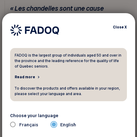
« Les chandelles sont une cause
importante d’incendies domestiques »
Close
X
L’électricité
Pour prévenir les incendies d’origine électrique,
embauchez un électricien pour inspecter vos
FADOQ is the largest group of individuals aged 50 and over in
the province and the leading reference for the quality of life
installations et appareils, repérer d’éventuelles
of Quebec seniors.
défectuosités et effectuer des réparations.
Read more
Le saviez-vous ?
To discover the products and offers available in your region,
please select your language and area.
Croyez-le ou non, des études ont démontré que
du tissu trempé dans de la graisse, de l’huile ou
Choose your language
du solvant liquide inflammable peut s’auto-
allumer. Ne mettez jamais des tissus en boule
Français
English
après les avoir trempés dans du solvant liquide