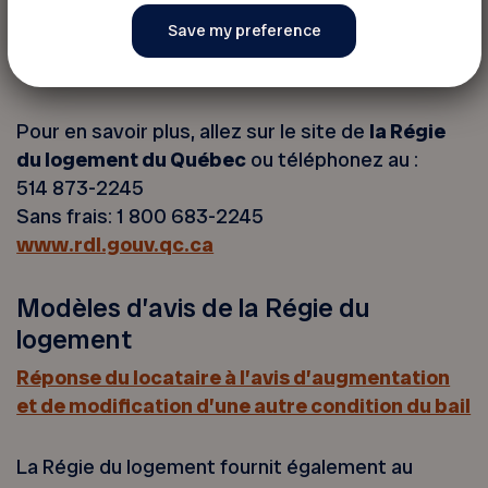
recommandé ;
tout autre moyen permettant d’obtenir une
preuve de réception valable.
Pour en savoir plus, allez sur le site de
la Régie
du logement du Québec
ou téléphonez au :
514 873-2245
Sans frais: 1 800 683-2245
www.rdl.gouv.qc.ca
Modèles d’avis de la Régie du
logement
Réponse du locataire à l’avis d’augmentation
et de modification d’une autre condition du bail
La Régie du logement fournit également au